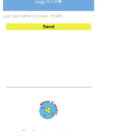
Legg til CV
Last opp støttet fil (maks. 15 MB)
Send
Beehive Project AS
En enklere, tryggere hverdag