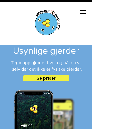
Usynlige gjerder
Tegn opp gjerder hvor og når du vil -
selv der det ikke er fysiske gjerder.
Se priser